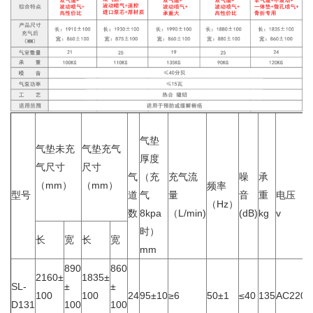
气垫
气垫未充
气垫充气
厚度
气尺寸
尺寸
气
（充
充气流
噪
承
（mm）
（mm）
频率
型号
道
气
量
音
重
电压
（Hz）
数
8kpa
（L/min)
(dB)
kg
v
时）
长
宽
长
宽
mm
890
860
2160±
1835±
SL-
±
±
100
100
24
95±10
≥6
50±1
≤40
135
AC220±
D131
100
100